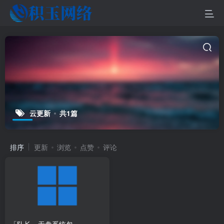
云更新
共1篇
排序
更新
浏览
点赞
评论
「队长」无盘系统包