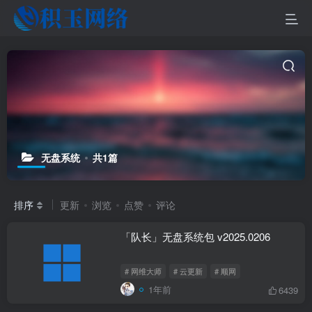
无盘系统
共1篇
排序
更新
浏览
点赞
评论
「队长」无盘系统包 v2025.0206
# 网维大师
# 云更新
# 顺网
1年前
6439