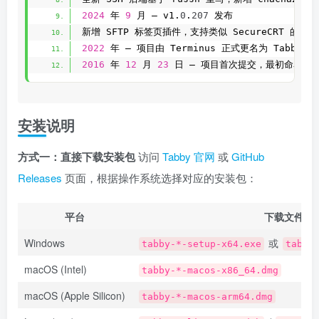
2024
 年 
9
 月 — v1.
0
.
207
 发布
新增 SFTP 标签页插件，支持类似 SecureCRT 的 S
2022
 年 — 项目由 Terminus 正式更名为 Tabby
2016
 年 
12
 月 
23
 日 — 项目首次提交，最初命名为 Te
安装说明
方式一：直接下载安装包
访问
Tabby 官网
或
GitHub
Releases
页面，根据操作系统选择对应的安装包：
平台
下载文件
Windows
或
tabby-*-setup-x64.exe
tabby
macOS (Intel)
tabby-*-macos-x86_64.dmg
macOS (Apple Silicon)
tabby-*-macos-arm64.dmg