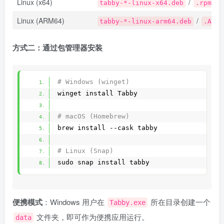
Linux (x64)
/
/
tabby-*-linux-x64.deb
.rpm
Linux (ARM64)
/
tabby-*-linux-arm64.deb
.AppI
方式二：通过包管理器安装
# Windows (winget)
winget install Tabby
# macOS (Homebrew)
brew install --cask tabby
# Linux (Snap)
sudo snap install tabby
便携模式
：Windows 用户在
所在目录创建一个
Tabby.exe
文件夹，即可作为便携应用运行。
data