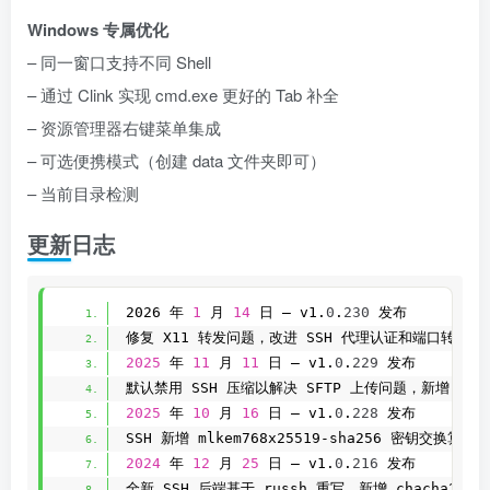
Windows 专属优化
– 同一窗口支持不同 Shell
– 通过 Clink 实现 cmd.exe 更好的 Tab 补全
– 资源管理器右键菜单集成
– 可选便携模式（创建 data 文件夹即可）
– 当前目录检测
更新日志
2026 年 
1
 月 
14
 日 — v1.
0
.
230
 发布
修复 X11 转发问题，改进 SSH 代理认证和端口转发错
2025
 年 
11
 月 
11
 日 — v1.
0
.
229
 发布
默认禁用 SSH 压缩以解决 SFTP 上传问题，新增 Win
2025
 年 
10
 月 
16
 日 — v1.
0
.
228
 发布
SSH 新增 mlkem768x25519-sha256 密钥交换算法，
2024
 年 
12
 月 
25
 日 — v1.
0
.
216
 发布
全新 SSH 后端基于 russh 重写，新增 chacha20-p