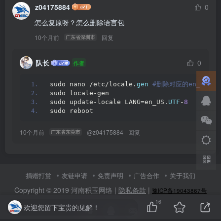
z04175884
0
怎么复原呀？怎么删除语言包
10个月前
回复
广东省深圳市
队长
0
作者
sudo nano /etc/locale.
gen
 #删除对应的en_US.UT
sudo locale-gen
sudo update-locale LANG=en_US.
UTF
-
8
sudo reboot
10个月前
@
z04175884
回复
广东省东莞市
捐赠打赏
友链申请
免责声明
广告合作
关于我们
Copyright © 2019 河南积玉网络 |
隐私条款
|
豫ICP备19043867号
16
欢迎您留下宝贵的见解！