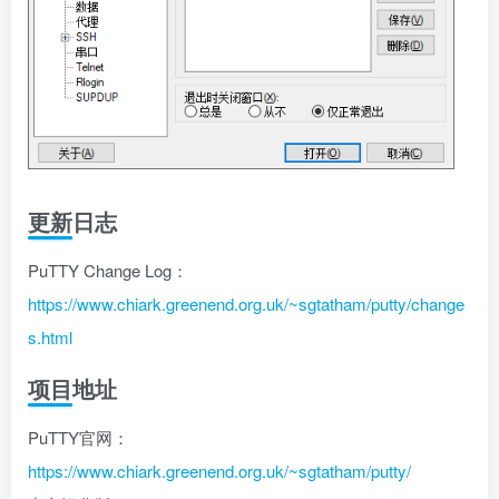
更新日志
PuTTY Change Log：
https://www.chiark.greenend.org.uk/~sgtatham/putty/change
s.html
项目地址
PuTTY官网：
https://www.chiark.greenend.org.uk/~sgtatham/putty/