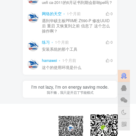
uefi ca-2011的6月证书到期会影响pe吗？
网络的天空
1个月前
0
遇到华硕主板PRIME Z590-P 修改UUID
后 重启 又恢复到之前 信息了 这个怎么
操作啊？
练习
1个月前
0
安装系统的那个工具
hamawei
1个月前
0
这个的使用环境是什么
I'm not lazy, I'm on energy saving mode.
我不懒，我只是开启了节能模式