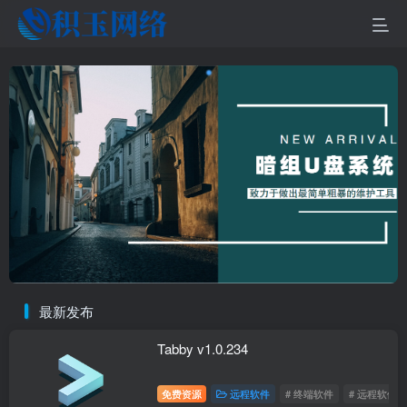
最新发布
Tabby v1.0.234
免费资源
远程软件
# 终端软件
# 远程软件